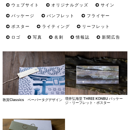
ウェブサイト
オリジナルグッズ
サイン
パッケージ
パンフレット
フライヤー
ポスター
ライティング
リーフレット
ロゴ
写真
名刺
情報誌
新聞広告
増井弘海堂 THREE KONBU パッケー
敦賀Classics ペーパータグデザイン
ジ・リーフレット・ポスター