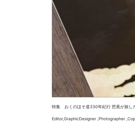
特集 おくのほそ道330年紀行 芭蕉が旅し
Editor,GraphicDesigner ,Photographe