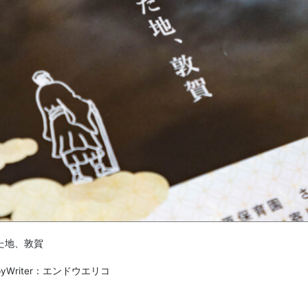
た地、敦賀
r ,CopyWriter：エンドウエリコ