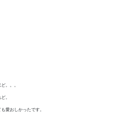
。
ほど。。。
れど。
ても愛おしかったです。